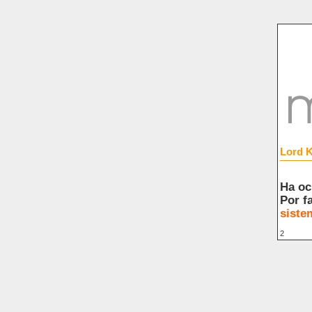
Lord K
Ha oc
Por f
siste
2